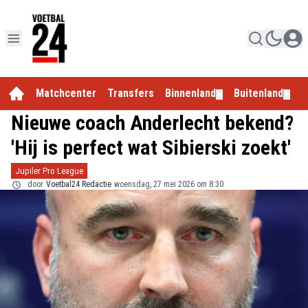
Matchcenter
Transfers
Binnenland
Buitenland
E
▼
▼
Nieuwe coach Anderlecht bekend?
'Hij is perfect wat Sibierski zoekt'
Jupiler Pro League
door
Voetbal24 Redactie
woensdag, 27 mei 2026 om 8:30