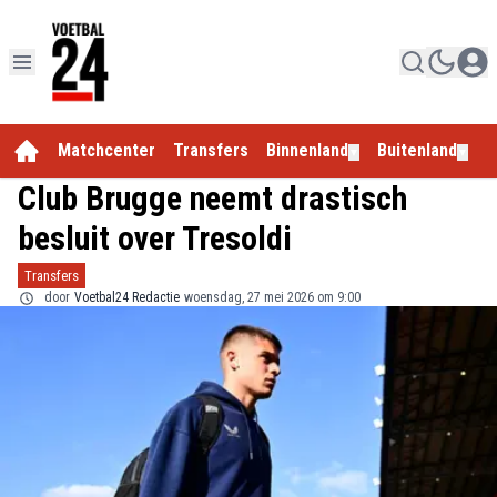
Matchcenter
Transfers
Binnenland
Buitenland
E
▼
▼
Club Brugge neemt drastisch
besluit over Tresoldi
Transfers
door
Voetbal24 Redactie
woensdag, 27 mei 2026 om 9:00