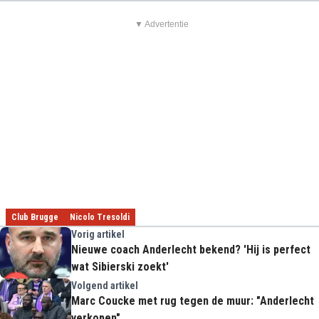
▼ Advertentie
Club Brugge
Nicolo Tresoldi
Vorig artikel
Nieuwe coach Anderlecht bekend? 'Hij is perfect
wat Sibierski zoekt'
Volgend artikel
Marc Coucke met rug tegen de muur: "Anderlecht
verkopen"