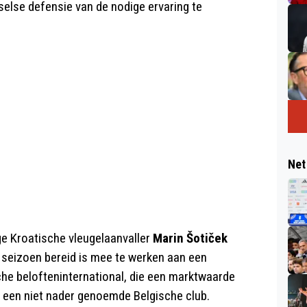
selse defensie van de nodige ervaring te
Net
ge Kroatische vleugelaanvaller
Marin Šotiček
d seizoen bereid is mee te werken aan een
sche belofteninternational, die een marktwaarde
n een niet nader genoemde Belgische club.