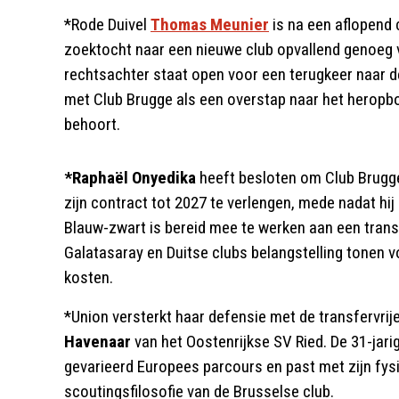
*Rode Duivel
Thomas Meunier
is na een aflopend c
zoektocht naar een nieuwe club opvallend genoeg v
rechtsachter staat open voor een terugkeer naar d
met Club Brugge als een overstap naar het heropb
behoort.
*Raphaël Onyedika
heeft besloten om Club Brugge 
zijn contract tot 2027 te verlengen, mede nadat hij
Blauw-zwart is bereid mee te werken aan een transf
Galatasaray en Duitse clubs belangstelling tonen v
kosten.
*Union versterkt haar defensie met de transfervri
Havenaar
van het Oostenrijkse SV Ried. De 31-ja
gevarieerd Europees parcours en past met zijn fys
scoutingsfilosofie van de Brusselse club.