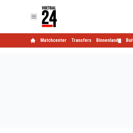
Matchcenter
Transfers
Binnenland
Bui
▼