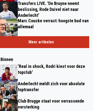
Transfers LIVE. 'De Bruyne neemt
beslissing, Rode Duivel niet naar
Anderlecht'
Marc Coucke verrast: hoogste bod van
allemaal
Meer artikelen
 Binnen
'Real in shock, Rodri kiest voor deze
topclub'
Anderlecht meldt zich voor absolute
toptransfer
Club Brugge staat voor verrassende
versterking