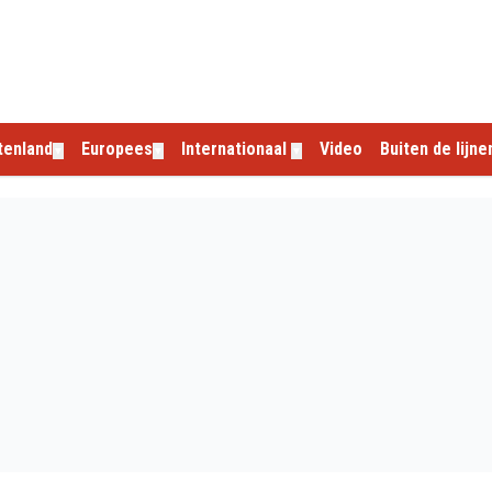
tenland
Europees
Internationaal
Video
Buiten de lijne
▼
▼
▼