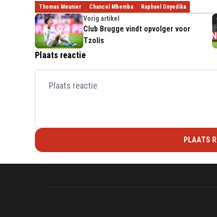
Thomas Meunier
Chancel Mbemba
Raphael Onyedika
Vorig artikel
Club Brugge vindt opvolger voor
Tzolis
Plaats reactie
PLAATS R