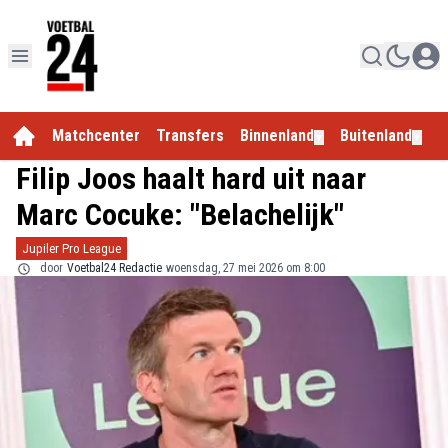
Matchcenter
Transfers
Binnenland
Buitenland
E
▼
▼
Filip Joos haalt hard uit naar
Marc Cocuke: "Belachelijk"
Jupiler Pro League
door
Voetbal24 Redactie
woensdag, 27 mei 2026 om 8:00