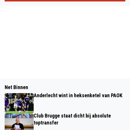
Net Binnen
Anderlecht wint in heksenketel van PAOK
Club Brugge staat dicht bij absolute
toptransfer