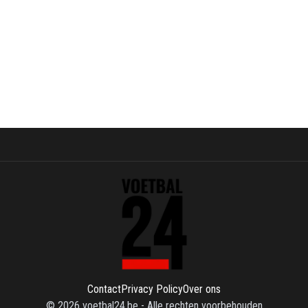
Contact
Privacy Policy
Over ons
©
2026
voetbal24.be
-
Alle rechten voorbehouden