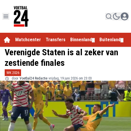
Matchcenter
Transfers
Binnenland
Buitenland
E
▼
▼
Verenigde Staten is al zeker van
zestiende finales
WK 2026
door
Voetbal24 Redactie
vrijdag, 19 juni 2026 om 23:03