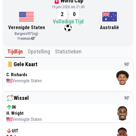
World Cup
19 juni 2026 om 21:00
2
0
Volledige Tijd
Verenigde Staten
Australië
Burgess
11
'
(og)
Freeman
43
'
Tijdlijn
Opstelling
Statistieken
Gele Kaart
90
’
C. Richards
Verenigde Staten
Wissel
90
’
IN
H. Wright
Verenigde Staten
UIT