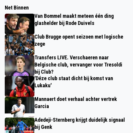
Net Binnen
Van Bommel maakt meteen één ding
glashelder bij Rode Duivels
Club Brugge opent seizoen met logische
zege
Transfers LIVE. Verschaeren naar
Belgische club, vervanger voor Tresoldi
bij Club?
'Déze club staat dicht bij komst van
Lukaku'
Mannaert doet verhaal achter vertrek
Garcia
Adedeji-Sternberg krijgt duidelijk signaal
bij Genk