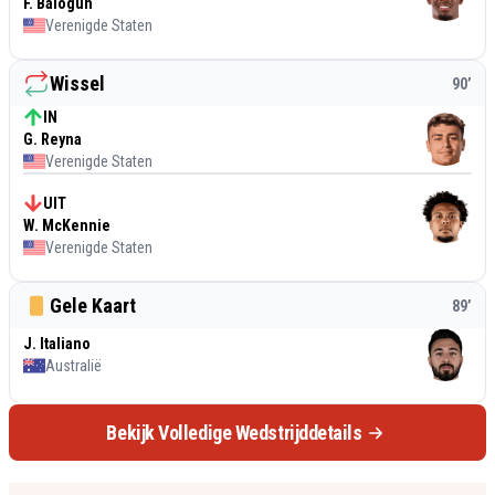
F. Balogun
Verenigde Staten
Wissel
90
’
IN
G. Reyna
Verenigde Staten
UIT
W. McKennie
Verenigde Staten
Gele Kaart
89
’
J. Italiano
Australië
Bekijk Volledige Wedstrijddetails