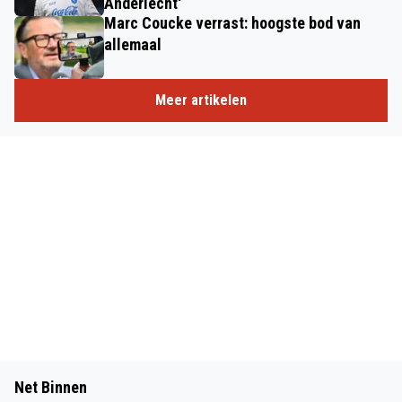
Anderlecht'
Marc Coucke verrast: hoogste bod van
allemaal
Meer artikelen
Net Binnen