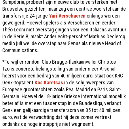
Sampdoria, probeert zijn nieuwe club te versterken met
Brusselse gezichten, maar zag een contractvoorstel aan de
transfervrije 24-jarige
Yari Verschaeren
onlangs worden
geweigerd. Hoewel spelers als Verschaeren en eerder
Théo Leoni niet overstag gingen voor een Italiaans avontuur
in de Serie B, maakt Anderlecht-perschef Mathias Declercq
medio juli wel de overstap naar Genua als nieuwe Head of
Communications.
*Terwijl er rondom Club Brugge-flankaanvaller Christos
Tzolis
concrete belangstelling van onder meer Arsenal
heerst voor een bedrag van 40 miljoen euro, staat ook KRC
Genk-toptalent
Kos Karetsas
in de schijnwerpers van
Europese grootmachten zoals Real Madrid en Paris Saint-
Germain. Hoewel de 18-jarige Griekse international mogelijk
beter af is met een tussenstap in de Bundesliga, verlangt
Genk een gelijkaardige transfersom van 35 tot 40 miljoen
euro, wat de verwachting dat hij deze zomer vertrekt
ondanks de hoge instapprijs niet wegneemt.