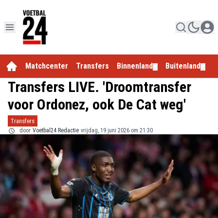
Matchcenter
Transfers
Binnenland
Buitenland
E
▼
▼
Transfers LIVE. 'Droomtransfer
voor Ordonez, ook De Cat weg'
Transfers
door
Voetbal24 Redactie
vrijdag, 19 juni 2026 om 21:30