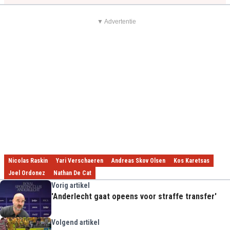
▼ Advertentie
Nicolas Raskin
Yari Verschaeren
Andreas Skov Olsen
Kos Karetsas
Joel Ordonez
Nathan De Cat
Vorig artikel
'Anderlecht gaat opeens voor straffe transfer'
Volgend artikel