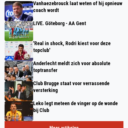
Vanhaezebrouck laat weten of hij opnieuw
coach wordt
LIVE. Göteborg - AA Gent
'Real in shock, Rodri kiest voor deze
topclub'
Anderlecht meldt zich voor absolute
toptransfer
Club Brugge staat voor verrassende
versterking
Leko legt meteen de vinger op de wonde
bij Club
Meer artikelen