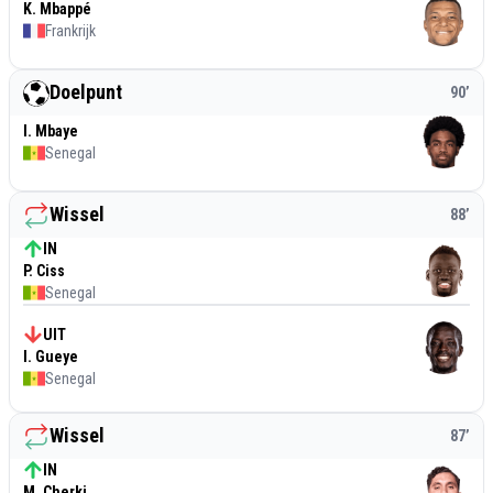
K. Mbappé
Frankrijk
Doelpunt
90
’
I. Mbaye
Senegal
Wissel
88
’
IN
P. Ciss
Senegal
UIT
I. Gueye
Senegal
Wissel
87
’
IN
M. Cherki