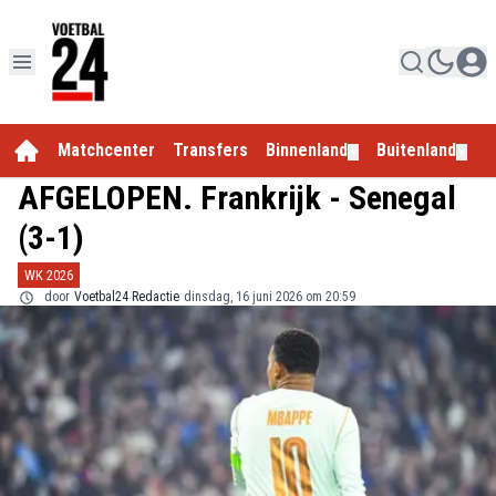
Matchcenter
Transfers
Binnenland
Buitenland
E
▼
▼
AFGELOPEN. Frankrijk - Senegal
(3-1)
WK 2026
door
Voetbal24 Redactie
dinsdag, 16 juni 2026 om 20:59