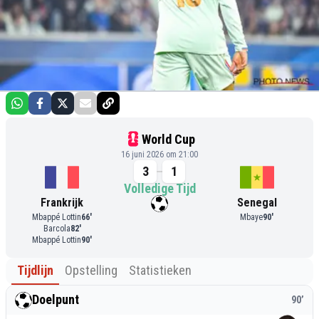
World Cup
16 juni 2026 om 21:00
3
1
Volledige Tijd
Frankrijk
Senegal
Mbappé Lottin
66
'
Mbaye
90
'
Barcola
82
'
Mbappé Lottin
90
'
Tijdlijn
Opstelling
Statistieken
Doelpunt
90
’