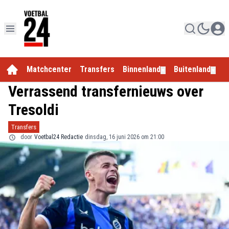
Matchcenter
Transfers
Binnenland
Buitenland
E
▼
▼
Verrassend transfernieuws over
Tresoldi
Transfers
door
Voetbal24 Redactie
dinsdag, 16 juni 2026 om 21:00