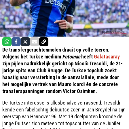
De transfergeruchtenmolen draait op volle toeren.
Volgens het Turkse medium
Fotomac
heeft
Galatasaray
zĳn pĳlen nadrukkelĳk gericht op Nicolò Tresoldi, de 21-
jarige spits van Club Brugge. De Turkse topclub zoekt
haastig naar versterking in de aanvalslinie, mede door
het mogelĳke vertrek van Mauro Icardi én de concrete
transferspanningen rondom Victor Osimhen.
De Turkse interesse is allesbehalve verrassend. Tresoldi
kende een fabelachtig debuutseizoen in Jan Breydel na zĳn
overstap van Hannover 96. Met 19 doelpunten kroonde de
jonge Duitser zich meteen tot topschutter van de Jupiler