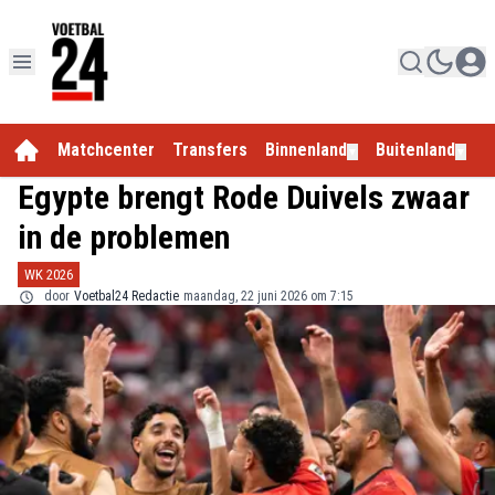
Matchcenter
Transfers
Binnenland
Buitenland
E
▼
▼
Egypte brengt Rode Duivels zwaar
in de problemen
WK 2026
door
Voetbal24 Redactie
maandag, 22 juni 2026 om 7:15