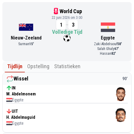
World Cup
22 juni 2026 om 3:00
1
3
Volledige Tijd
Nieuw-Zeeland
Egypte
Surman
15
'
Zaki Abdelraouf
58
'
Salah Ghaly
67
'
Hassan
82
'
Tijdlijn
Opstelling
Statistieken
Wissel
90
’
IN
M. Abdelmonem
Egypte
UIT
H. Abdelmaguid
Egypte