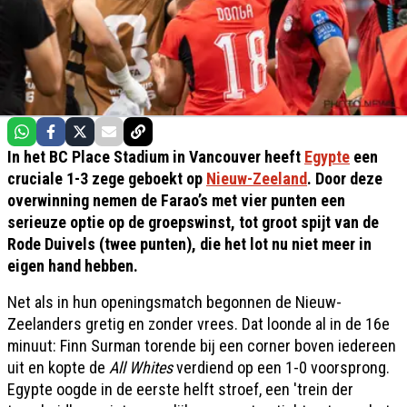
In het BC Place Stadium in Vancouver heeft
Egypte
een
cruciale 1-3 zege geboekt op
Nieuw-Zeeland
. Door deze
overwinning nemen de Farao’s met vier punten een
serieuze optie op de groepswinst, tot groot spijt van de
Rode Duivels (twee punten), die het lot nu niet meer in
eigen hand hebben.
Net als in hun openingsmatch begonnen de Nieuw-
Zeelanders gretig en zonder vrees. Dat loonde al in de 16e
minuut: Finn Surman torende bij een corner boven iedereen
uit en kopte de
All Whites
verdiend op een 1-0 voorsprong.
Egypte oogde in de eerste helft stroef, een 'trein der