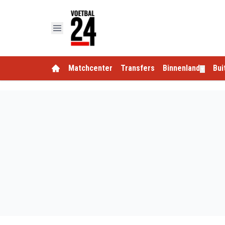
Matchcenter
Transfers
Binnenland
Bui
▼