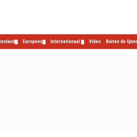
tenland
Europees
Internationaal
Video
Buiten de lijne
▼
▼
▼