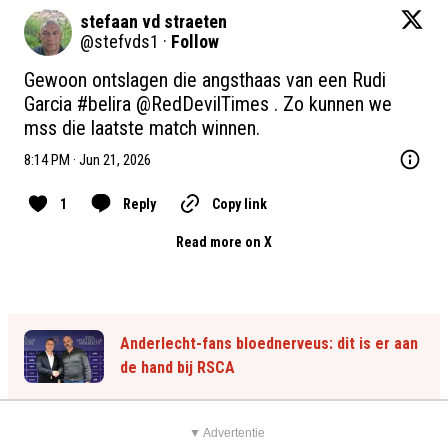
stefaan vd straeten
@
stefvds1
·
Follow
Gewoon ontslagen die angsthaas van een Rudi 
Garcia 
#belira
@RedDevilTimes
 . Zo kunnen we 
mss die laatste match winnen.
8:14 PM · Jun 21, 2026
1
Reply
Copy link
Read more on X
Anderlecht-fans bloednerveus: dit is er aan
de hand bij RSCA
▼ Advertentie