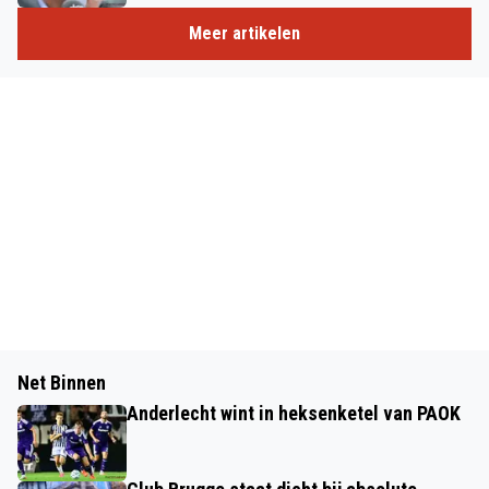
Meer artikelen
Net Binnen
Anderlecht wint in heksenketel van PAOK