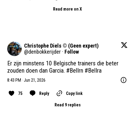
Read more on X
Christophe Diels ©️ (Geen expert)
@
denbokkerijder
·
Follow
Er zijn minstens 10 Belgische trainers die beter 
zouden doen dan Garcia. 
#BelIrn
#BelIra
8:43 PM · Jun 21, 2026
75
Reply
Copy link
Read 9 replies