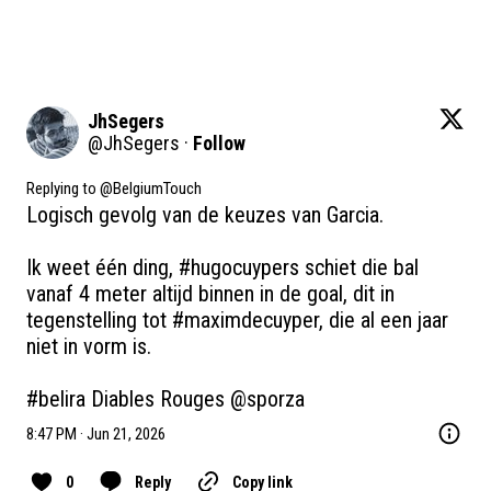
JhSegers
@
JhSegers
·
Follow
Replying to @
BelgiumTouch
Logisch gevolg van de keuzes van Garcia.

Ik weet één ding, 
#hugocuypers
 schiet die bal 
vanaf 4 meter altijd binnen in de goal, dit in 
tegenstelling tot 
#maximdecuyper
, die al een jaar 
niet in vorm is.

#belira
 Diables Rouges 
@sporza
8:47 PM · Jun 21, 2026
0
Reply
Copy link