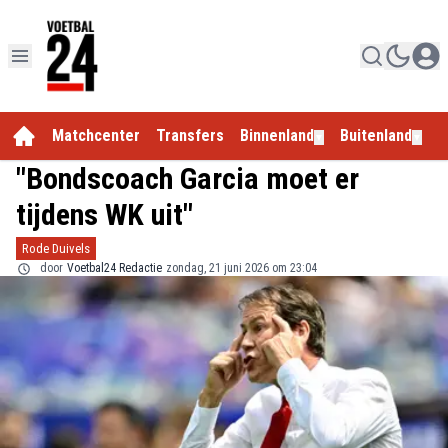
Matchcenter
Transfers
Binnenland
Buitenland
E
▼
▼
"Bondscoach Garcia moet er
tijdens WK uit"
Rode Duivels
door
Voetbal24 Redactie
zondag, 21 juni 2026 om 23:04