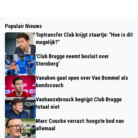
Populair Nieuws
Toptransfer Club krijgt staartje: "Hoe is dit
mogelijk?"
'Club Brugge neemt besluit over
Sternberg'
Vanaken gaat open over Van Bommel als
bondscoach
Vanhaezebrouck begrijpt Club Brugge
totaal niet
Marc Coucke verrast: hoogste bod van
allemaal