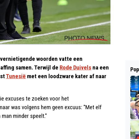
e vernietigende woorden vatte een
affing samen. Terwijl de
Rode Duivels
na een
Pop
ist
Tunesië
met een loodzware kater af naar
e excuses te zoeken voor het
t, maar was volgens hem geen excuus: "Met elf
en man minder speelt."