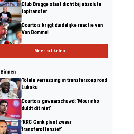
Club Brugge staat dicht bij absolute
toptransfer
Courtois krijgt duidelijke reactie van
Van Bommel
Meer artikelen
 Binnen
Totale verrassing in transfersoap rond
Lukaku
Courtois gewaarschuwd: 'Mourinho
duldt dit niet'
'KRC Genk plant zwaar
transferoffensief'