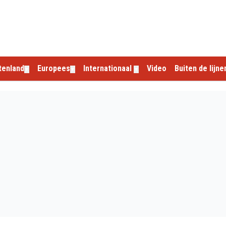
tenland
Europees
Internationaal
Video
Buiten de lijne
▼
▼
▼