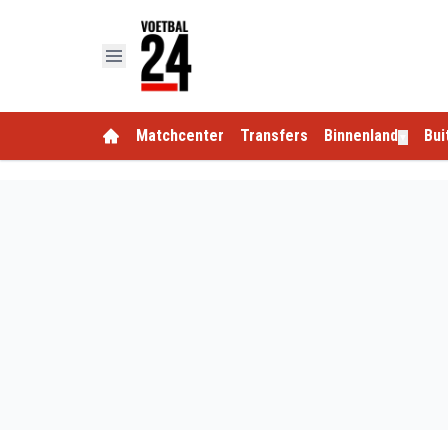
Matchcenter
Transfers
Binnenland
Bui
▼