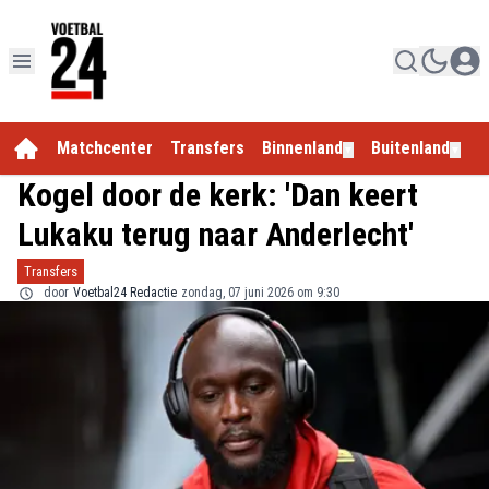
Matchcenter
Transfers
Binnenland
Buitenland
E
▼
▼
Kogel door de kerk: 'Dan keert
Lukaku terug naar Anderlecht'
Transfers
door
Voetbal24 Redactie
zondag, 07 juni 2026 om 9:30