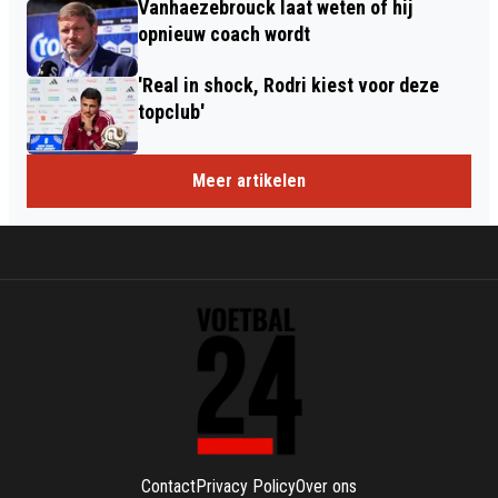
Vanhaezebrouck laat weten of hij
opnieuw coach wordt
'Real in shock, Rodri kiest voor deze
topclub'
Meer artikelen
Contact
Privacy Policy
Over ons