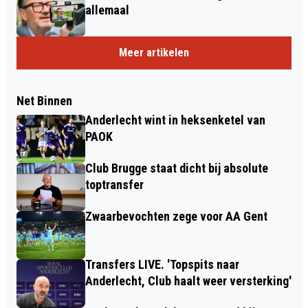
allemaal
Meer artikelen
Net Binnen
Anderlecht wint in heksenketel van
PAOK
Club Brugge staat dicht bij absolute
toptransfer
Zwaarbevochten zege voor AA Gent
Transfers LIVE. 'Topspits naar
Anderlecht, Club haalt weer versterking'