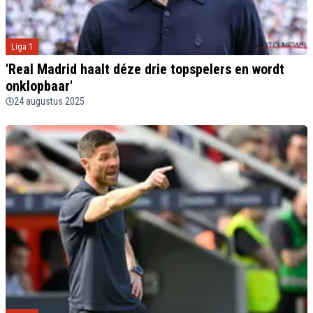
Liga 1
'Real Madrid haalt déze drie topspelers en wordt
onklopbaar'
24 augustus 2025