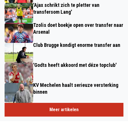
'Ajax schrikt zich te pletter van
transfersom Lang'
Tzolis doet boekje open over transfer naar
Arsenal
Club Brugge kondigt enorme transfer aan
'Godts heeft akkoord met déze topclub'
KV Mechelen haalt serieuze versterking
binnen
Meer artikelen