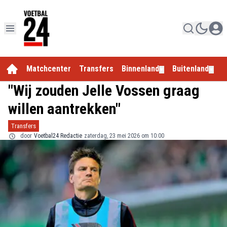
Matchcenter
Transfers
Binnenland
Buitenland
E
▼
▼
"Wij zouden Jelle Vossen graag
willen aantrekken"
Transfers
door
Voetbal24 Redactie
zaterdag, 23 mei 2026 om 10:00