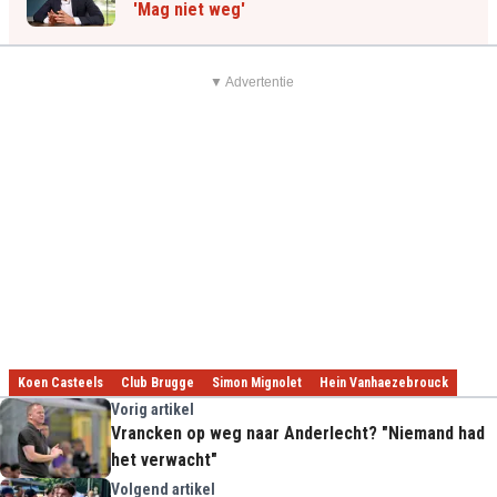
'Mag niet weg'
▼ Advertentie
Koen Casteels
Club Brugge
Simon Mignolet
Hein Vanhaezebrouck
Vorig artikel
Vrancken op weg naar Anderlecht? "Niemand had
het verwacht"
Volgend artikel