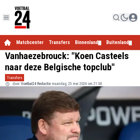
Matchcenter
Transfers
Binnenland
Buitenland
E
▼
▼
Vanhaezebrouck: "Koen Casteels
naar deze Belgische topclub"
Transfers
door
Voetbal24 Redactie
maandag, 25 mei 2026 om 21:00