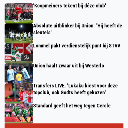
'Koopmeiners tekent bij déze club'
Absolute uitblinker bij Union: "Hij heeft de
sleutels"
Lommel pakt verdienstelijk punt bij STVV
Union haalt zwaar uit bij Westerlo
Transfers LIVE. 'Lukaku kiest voor deze
topclub, ook Godts heeft gekozen'
Standard geeft het weg tegen Cercle