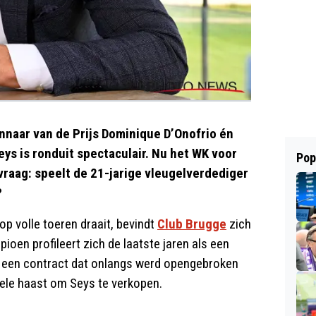
nnaar van de Prijs Dominique D’Onofrio én
ys is ronduit spectaculair. Nu het WK voor
Pop
 vraag: speelt de 21-jarige vleugelverdediger
?
p volle toeren draait, bevindt
Club Brugge
zich
ioen profileert zich de laatste jaren als een
 een contract dat onlangs werd opengebroken
ele haast om Seys te verkopen.