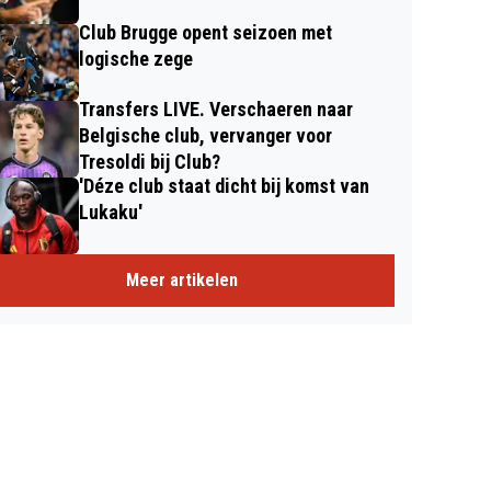
Club Brugge opent seizoen met
logische zege
Transfers LIVE. Verschaeren naar
Belgische club, vervanger voor
Tresoldi bij Club?
'Déze club staat dicht bij komst van
Lukaku'
Meer artikelen