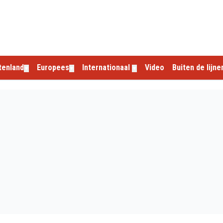
tenland
Europees
Internationaal
Video
Buiten de lijne
▼
▼
▼