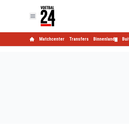
Matchcenter
Transfers
Binnenland
Bui
▼