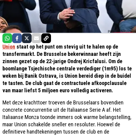
Union
staat op het punt om stevig uit te halen op de
transfermarkt. De Brusselse bekerwinnaar heeft zijn
zinnen gezet op de 22-jarige Ondrej Kricfalusi. Om de
boomlange Tsjechische centrale verdediger (1m95) los te
weken bij Banik Ostrava, is Union bereid diep in de buidel
te tasten. De club gaat de contractuele afkoopclausule
van maar liefst 5 miljoen euro volledig activeren.
Met deze krachttoer troeven de Brusselaars bovendien
concrete concurrentie uit de Italiaanse Serie A af. Het
Italiaanse Monza toonde immers ook warme belangstelling,
maar Union schakelde sneller en resoluter. Hoewel de
definitieve handtekeningen tussen de club en de