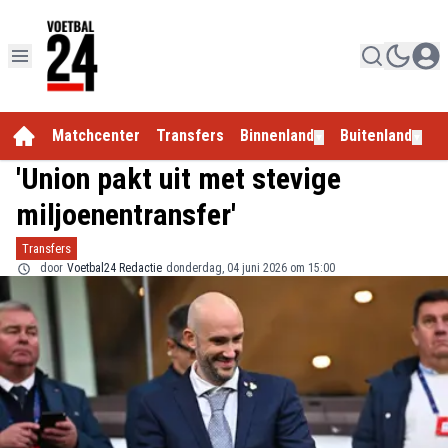
Matchcenter
Transfers
Binnenland
Buitenland
E
▼
▼
'Union pakt uit met stevige
miljoenentransfer'
Transfers
door
Voetbal24 Redactie
donderdag, 04 juni 2026 om 15:00