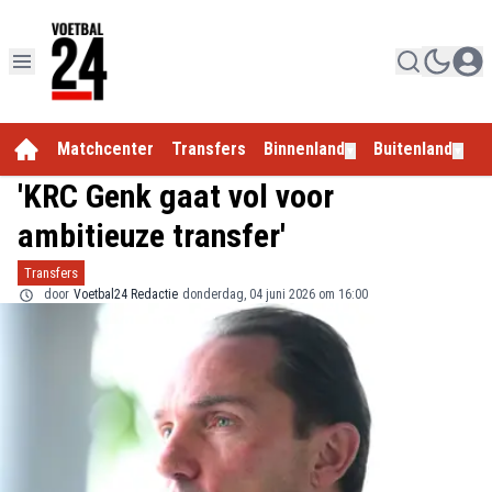
Matchcenter
Transfers
Binnenland
Buitenland
E
▼
▼
'KRC Genk gaat vol voor
ambitieuze transfer'
Transfers
door
Voetbal24 Redactie
donderdag, 04 juni 2026 om 16:00