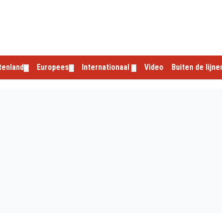
tenland
Europees
Internationaal
Video
Buiten de lijne
▼
▼
▼