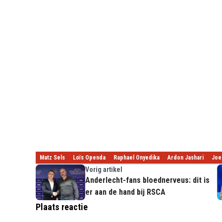
Matz Sels
Loïs Openda
Raphael Onyedika
Ardon Jashari
Joe
Vorig artikel
Anderlecht-fans bloednerveus: dit is
er aan de hand bij RSCA
Plaats reactie