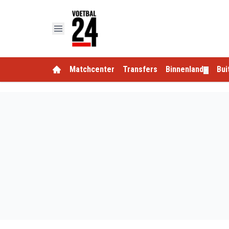
Matchcenter
Transfers
Binnenland
Bui
▼