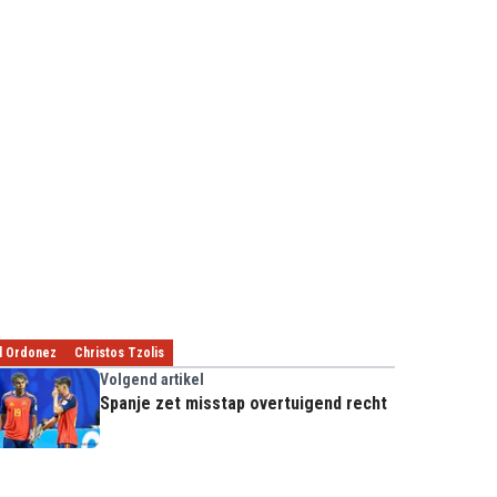
l Ordonez
Christos Tzolis
Volgend artikel
Spanje zet misstap overtuigend recht