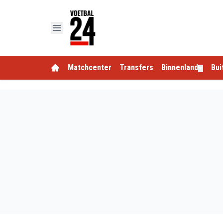
Matchcenter
Transfers
Binnenland
Bui
▼