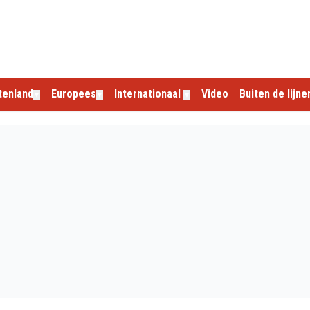
tenland
Europees
Internationaal
Video
Buiten de lijne
▼
▼
▼