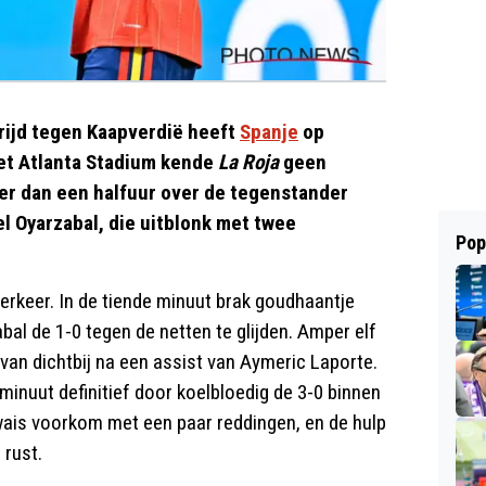
rijd tegen Kaapverdië heeft
Spanje
op
het Atlanta Stadium kende
La Roja
geen
er dan een halfuur over de tegenstander
l Oyarzabal, die uitblonk met twee
Pop
verkeer. In de tiende minuut brak goudhaantje
l de 1-0 tegen de netten te glijden. Amper elf
van dichtbij na een assist van Aymeric Laporte.
minuut definitief door koelbloedig de 3-0 binnen
is voorkom met een paar reddingen, en de hulp
 rust.