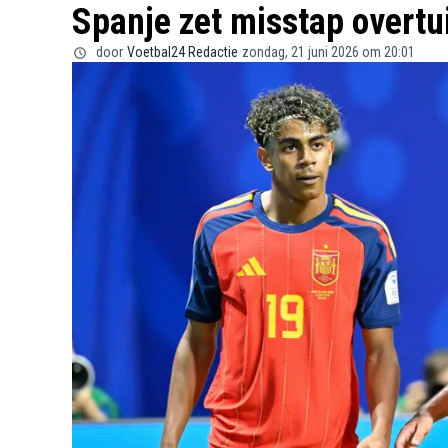
Spanje zet misstap overtu
door
Voetbal24 Redactie
zondag, 21 juni 2026 om 20:01