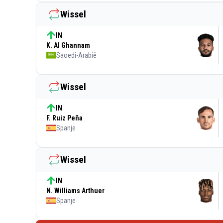
Wissel
IN
K. Al Ghannam
Saoedi-Arabië
Wissel
IN
F. Ruiz Peña
Spanje
Wissel
IN
N. Williams Arthuer
Spanje