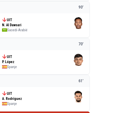
90
’
UIT
N. Al Dawsari
Saoedi-Arabië
70
’
UIT
P. López
Spanje
61
’
UIT
A. Rodríguez
Spanje