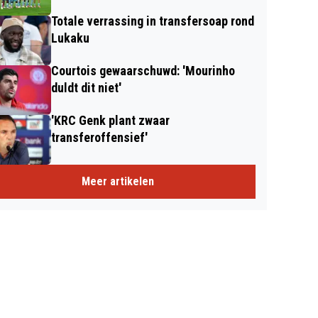
Totale verrassing in transfersoap rond
Lukaku
Courtois gewaarschuwd: 'Mourinho
duldt dit niet'
'KRC Genk plant zwaar
transferoffensief'
Meer artikelen