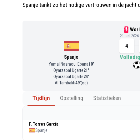
Spanje tankt zo het nodige vertrouwen in de jacht 
Worl
21 juni 2026
4
Volledig
Spanje
Yamal Nasraoui Ebana
10
'
Oyarzabal Ugarte
21
'
Oyarzabal Ugarte
24
'
Al Tambakti
49
'
(og)
Tijdlijn
Opstelling
Statistieken
F. Torres García
Spanje