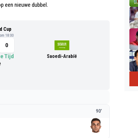
op een nieuwe dubbel.
d Cup
 om 18:00
0
e Tijd
Saoedi-Arabië
90
’