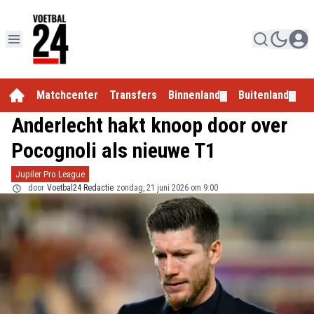
Matchcenter
Transfers
Binnenland
Buitenland
E
▼
▼
Anderlecht hakt knoop door over
Pocognoli als nieuwe T1
Jupiler Pro League
door
Voetbal24 Redactie
zondag, 21 juni 2026 om 9:00