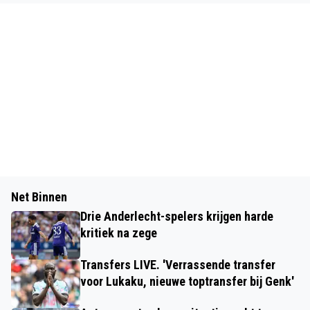
Net Binnen
Drie Anderlecht-spelers krijgen harde
kritiek na zege
Transfers LIVE. 'Verrassende transfer
voor Lukaku, nieuwe toptransfer bij Genk'