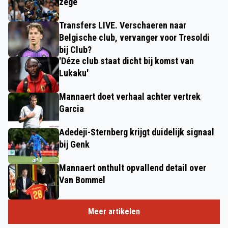
zege
Transfers LIVE. Verschaeren naar
Belgische club, vervanger voor Tresoldi
bij Club?
'Déze club staat dicht bij komst van
Lukaku'
Mannaert doet verhaal achter vertrek
Garcia
Adedeji-Sternberg krijgt duidelijk signaal
bij Genk
Mannaert onthult opvallend detail over
Van Bommel
Meer artikelen