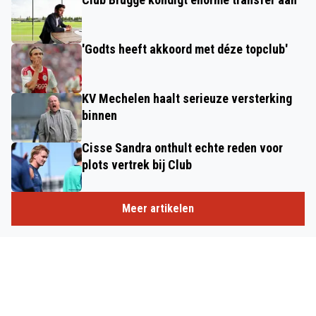
'Godts heeft akkoord met déze topclub'
KV Mechelen haalt serieuze versterking
binnen
Cisse Sandra onthult echte reden voor
plots vertrek bij Club
Meer artikelen