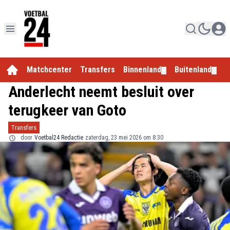
Matchcenter
Transfers
Binnenland
Buitenland
E
▼
▼
Anderlecht neemt besluit over
terugkeer van Goto
Transfers
door
Voetbal24 Redactie
zaterdag, 23 mei 2026 om 8:30