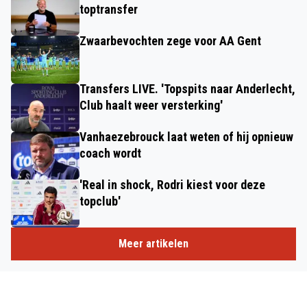
toptransfer
Zwaarbevochten zege voor AA Gent
Transfers LIVE. 'Topspits naar Anderlecht,
Club haalt weer versterking'
Vanhaezebrouck laat weten of hij opnieuw
coach wordt
'Real in shock, Rodri kiest voor deze
topclub'
Meer artikelen