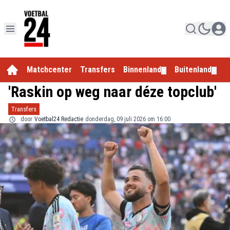
Matchcenter
Transfers
Binnenland
Buitenland
E
▼
▼
'Raskin op weg naar déze topclub'
Transfers
door
Voetbal24 Redactie
donderdag, 09 juli 2026 om 16:00