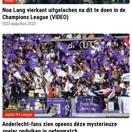
Video
Noa Lang vierkant uitgelachen na dít te doen in de
Champions League (VIDEO)
23 augustus 2023
Jupiler Pro League
Anderlecht-fans zien opeens déze mysterieuze
speler opduiken in oefenmatch