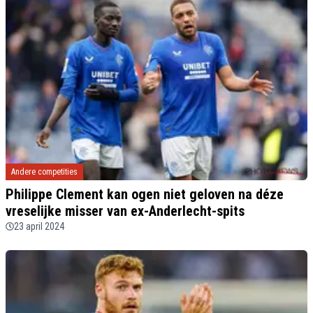
Andere competities
Philippe Clement kan ogen niet geloven na déze
vreselijke misser van ex-Anderlecht-spits
23 april 2024