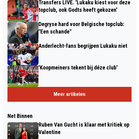
Transfers LIVE. 'Lukaku kiest voor deze
topclub, ook Godts heeft gekozen'
Degryse hard voor Belgische topclub:
"Een schande"
Anderlecht-fans begrijpen Lukaku niet
'Koopmeiners tekent bij déze club'
Meer artikelen
Net Binnen
Ruben Van Gucht is klaar met kritiek op
Valentine