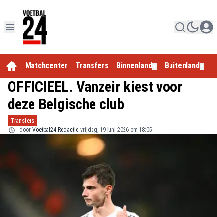
Matchcenter
Transfers
Binnenland
Buitenland
E
▼
▼
OFFICIEEL. Vanzeir kiest voor
deze Belgische club
Transfers
door
Voetbal24 Redactie
vrijdag, 19 juni 2026 om 18:05