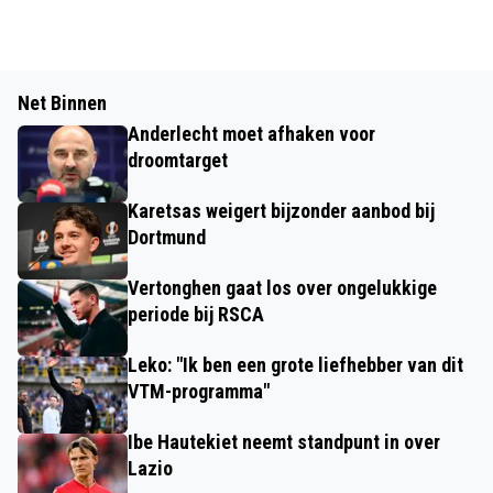
Net Binnen
Anderlecht moet afhaken voor
droomtarget
Karetsas weigert bijzonder aanbod bij
Dortmund
Vertonghen gaat los over ongelukkige
periode bij RSCA
Leko: "Ik ben een grote liefhebber van dit
VTM-programma"
Ibe Hautekiet neemt standpunt in over
Lazio