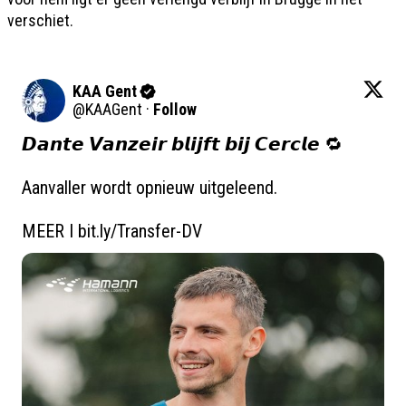
verschiet.
KAA Gent
@
KAAGent
·
Follow
𝘿𝙖𝙣𝙩𝙚 𝙑𝙖𝙣𝙯𝙚𝙞𝙧 𝙗𝙡𝙞𝙟𝙛𝙩 𝙗𝙞𝙟 𝘾𝙚𝙧𝙘𝙡𝙚 🔁

Aanvaller wordt opnieuw uitgeleend.

MEER I 
bit.ly/Transfer-DV