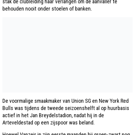
stak de clubleiding haar verlangen om de aanvaller te
behouden nooit onder stoelen of banken.
De voormalige smaakmaker van Union SG en New York Red
Bulls was tijdens de tweede seizoenshelft al op huurbasis
actief in het Jan Breydelstadion, nadat hij in de
Arteveldestad op een zijspoor was beland.
Hoewel Vanzeir in zijn eerste maanden bij groen-zwart nog