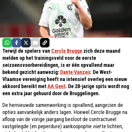
Terwijl de spelers van
Cercle Brugge
zich deze maand
melden op het trainingsveld voor de eerste
seizoensvoorbereidingen, is er één opvallend maar
bekend gezicht aanwezig:
Dante Vanzeir
. De West-
Vlaamse vereniging heeft na intensief overleg een nieuw
akkoord bereikt met
AA Gent
. De 28-jarige spits wordt nog
een extra jaar gehuurd door de Bruggelingen.
De hernieuwde samenwerking is opvallend, aangezien de
opties aanvankelijk anders lagen. Hoewel Cercle Brugge na
afloop van de vorige jaargang besloot de contractueel
vastgelegde (en peperdure) aankoopoptie
niet
te lichten,