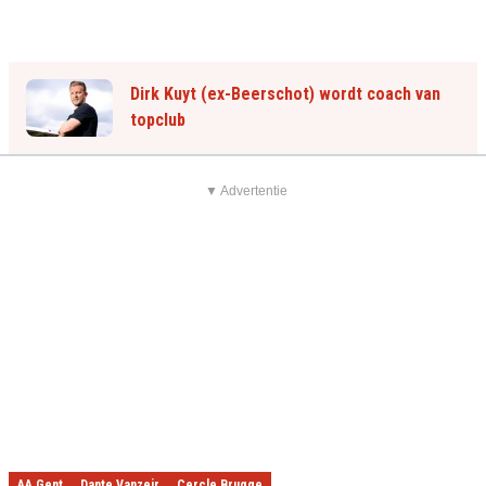
Dirk Kuyt (ex-Beerschot) wordt coach van
topclub
▼ Advertentie
AA Gent
Dante Vanzeir
Cercle Brugge