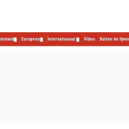
tenland
Europees
Internationaal
Video
Buiten de lijne
▼
▼
▼