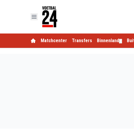
Matchcenter
Transfers
Binnenland
Bui
▼