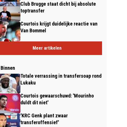
Club Brugge staat dicht bij absolute
toptransfer
Courtois krijgt duidelijke reactie van
Van Bommel
Meer artikelen
 Binnen
Totale verrassing in transfersoap rond
Lukaku
Courtois gewaarschuwd: 'Mourinho
duldt dit niet'
'KRC Genk plant zwaar
transferoffensief'