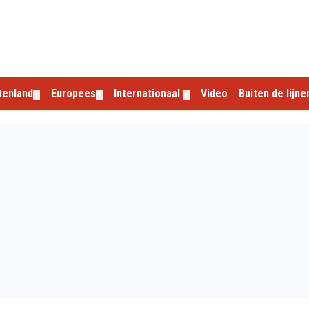
tenland
Europees
Internationaal
Video
Buiten de lijne
▼
▼
▼