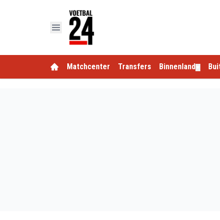
Matchcenter
Transfers
Binnenland
Bui
▼