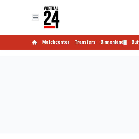
Matchcenter
Transfers
Binnenland
Bui
▼