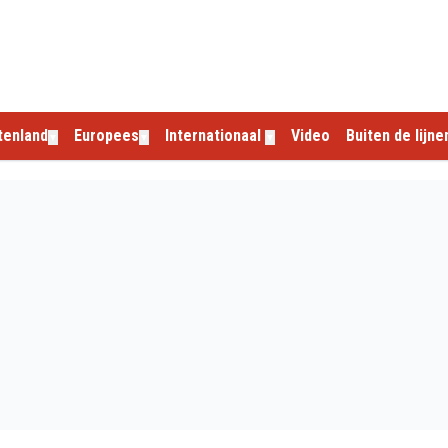
tenland
Europees
Internationaal
Video
Buiten de lijne
▼
▼
▼