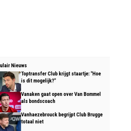
ulair Nieuws
Toptransfer Club krijgt staartje: "Hoe
is dit mogelijk?"
Vanaken gaat open over Van Bommel
als bondscoach
Vanhaezebrouck begrijpt Club Brugge
totaal niet