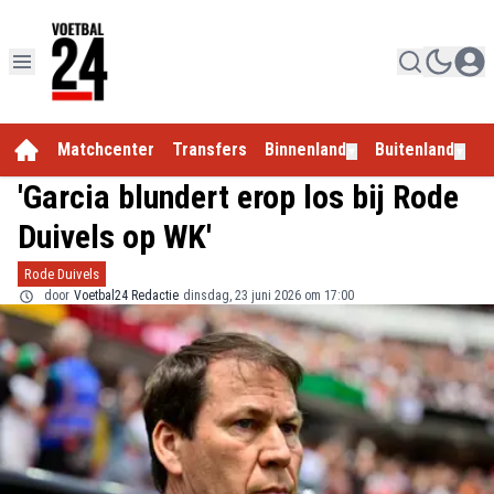
Matchcenter
Transfers
Binnenland
Buitenland
E
▼
▼
'Garcia blundert erop los bij Rode
Duivels op WK'
Rode Duivels
door
Voetbal24 Redactie
dinsdag, 23 juni 2026 om 17:00