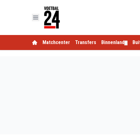
Matchcenter
Transfers
Binnenland
Bui
▼