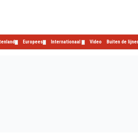
tenland
Europees
Internationaal
Video
Buiten de lijne
▼
▼
▼