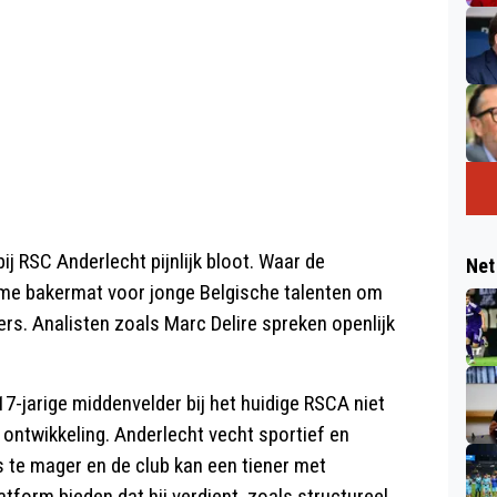
bij RSC Anderlecht pijnlijk bloot. Waar de
Net
eme bakermat voor jonge Belgische talenten om
ders. Analisten zoals Marc Delire spreken openlijk
7-jarige middenvelder bij het huidige RSCA niet
 ontwikkeling. Anderlecht vecht sportief en
is te mager en de club kan een tiener met
tform bieden dat hij verdient, zoals structureel