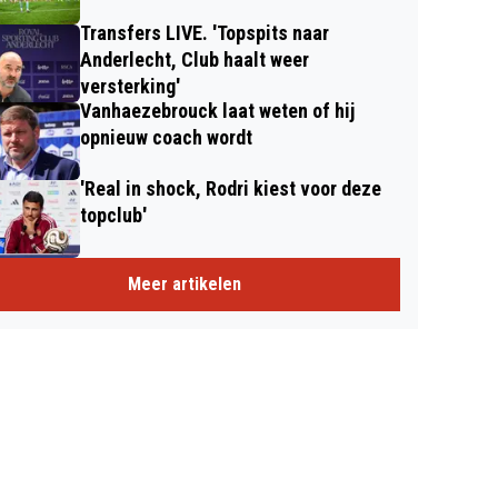
Transfers LIVE. 'Topspits naar
Anderlecht, Club haalt weer
versterking'
Vanhaezebrouck laat weten of hij
opnieuw coach wordt
'Real in shock, Rodri kiest voor deze
topclub'
Meer artikelen