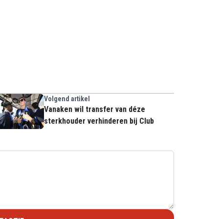
Volgend artikel
Vanaken wil transfer van déze
sterkhouder verhinderen bij Club