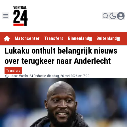
Matchcenter
Transfers
Binnenland
Buitenland
E
▼
▼
Lukaku onthult belangrijk nieuws
over terugkeer naar Anderlecht
Transfers
door
Voetbal24 Redactie
dinsdag, 26 mei 2026 om 7:30