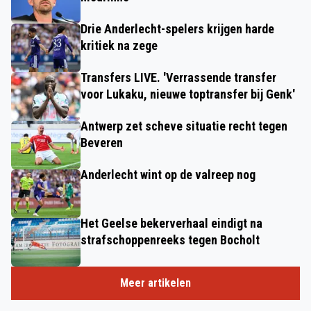
Drie Anderlecht-spelers krijgen harde
kritiek na zege
Transfers LIVE. 'Verrassende transfer
voor Lukaku, nieuwe toptransfer bij Genk'
Antwerp zet scheve situatie recht tegen
Beveren
Anderlecht wint op de valreep nog
Het Geelse bekerverhaal eindigt na
strafschoppenreeks tegen Bocholt
Meer artikelen