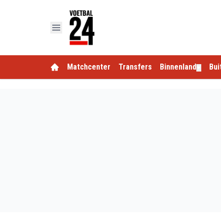
Matchcenter
Transfers
Binnenland
Bui
▼