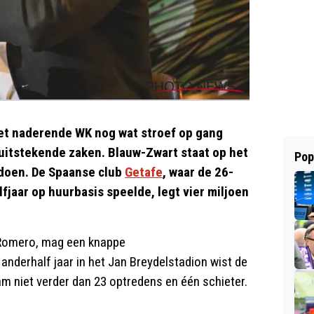
het naderende WK nog wat stroef op gang
uitstekende zaken. Blauw-Zwart staat op het
Pop
 doen. De Spaanse club
Getafe
, waar de 26-
fjaar op huurbasis speelde, legt vier miljoen
 Romero, mag een knappe
nderhalf jaar in het Jan Breydelstadion wist de
am niet verder dan 23 optredens en één schieter.