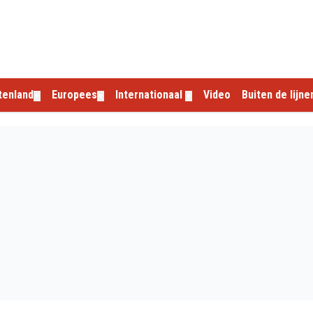
tenland
Europees
Internationaal
Video
Buiten de lijne
▼
▼
▼