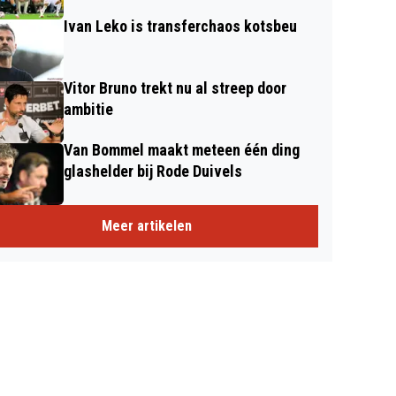
Ivan Leko is transferchaos kotsbeu
Vitor Bruno trekt nu al streep door
ambitie
Van Bommel maakt meteen één ding
glashelder bij Rode Duivels
Meer artikelen