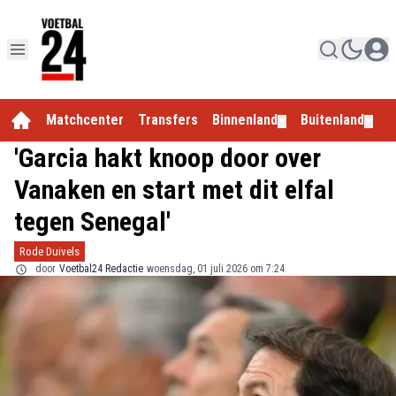
Matchcenter
Transfers
Binnenland
Buitenland
E
▼
▼
'Garcia hakt knoop door over
Vanaken en start met dit elfal
tegen Senegal'
Rode Duivels
door
Voetbal24 Redactie
woensdag, 01 juli 2026 om 7:24