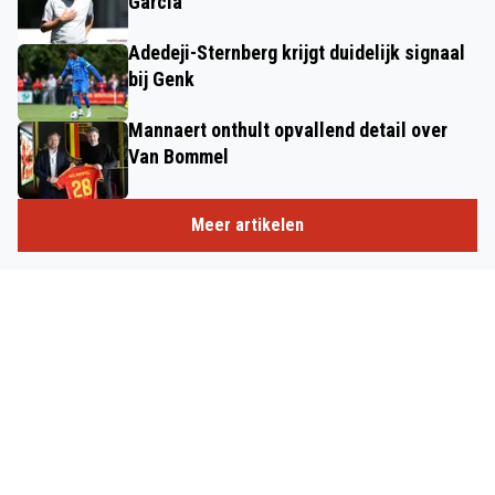
Garcia
Adedeji-Sternberg krijgt duidelijk signaal
bij Genk
Mannaert onthult opvallend detail over
Van Bommel
Meer artikelen