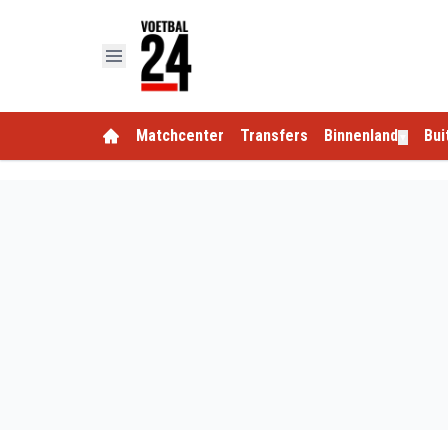
Matchcenter
Transfers
Binnenland
Bui
▼