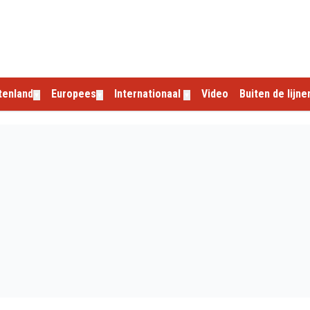
tenland
Europees
Internationaal
Video
Buiten de lijne
▼
▼
▼