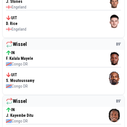
J. Stones
Engeland
UIT
D. Rice
Engeland
Wissel
89
’
IN
F. Kalala Mayele
Congo DR
UIT
S. Moutoussamy
Congo DR
Wissel
89
’
IN
J. Kayembe Ditu
Congo DR