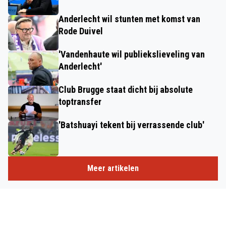
Anderlecht wil stunten met komst van
Rode Duivel
'Vandenhaute wil publiekslieveling van
Anderlecht'
Club Brugge staat dicht bij absolute
toptransfer
'Batshuayi tekent bij verrassende club'
Meer artikelen