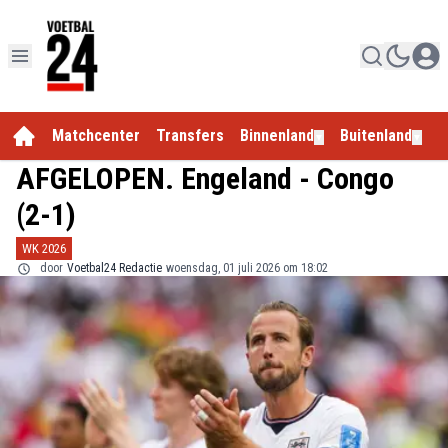
Matchcenter
Transfers
Binnenland
Buitenland
E
▼
▼
AFGELOPEN. Engeland - Congo
(2-1)
WK 2026
door
Voetbal24 Redactie
woensdag, 01 juli 2026 om 18:02