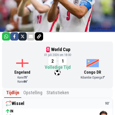
World Cup
01 juli 2026 om 18:00
2
1
Volledige Tijd
Engeland
Congo DR
Kane
75
'
Kibambe Cipenga
7
'
Kane
86
'
Tijdlijn
Opstelling
Statistieken
Wissel
90
’
IN