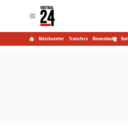
Matchcenter
Transfers
Binnenland
Bui
▼