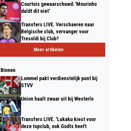
Courtois gewaarschuwd: 'Mourinho
duldt dit niet'
Transfers LIVE. Verschaeren naar
Belgische club, vervanger voor
Tresoldi bij Club?
Meer artikelen
 Binnen
Lommel pakt verdienstelijk punt bij
STVV
Union haalt zwaar uit bij Westerlo
Transfers LIVE. 'Lukaku kiest voor
deze topclub, ook Godts heeft