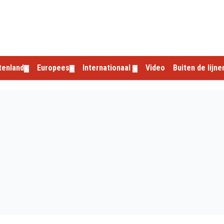
tenland
Europees
Internationaal
Video
Buiten de lijne
▼
▼
▼