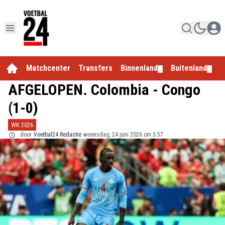
Matchcenter
Transfers
Binnenland
Buitenland
E
▼
▼
AFGELOPEN. Colombia - Congo
(1-0)
WK 2026
door
Voetbal24 Redactie
woensdag, 24 juni 2026 om 3:57