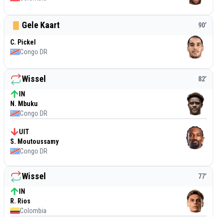
Gele Kaart
90
’
C. Pickel
Congo DR
Wissel
82
’
IN
N. Mbuku
Congo DR
UIT
S. Moutoussamy
Congo DR
Wissel
77
’
IN
R. Rios
Colombia