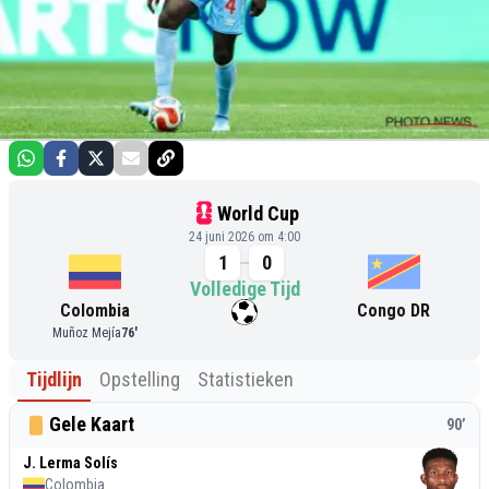
World Cup
24 juni 2026 om 4:00
1
0
Volledige Tijd
Colombia
Congo DR
Muñoz Mejía
76
'
Tijdlijn
Opstelling
Statistieken
Gele Kaart
90
’
J. Lerma Solís
Colombia