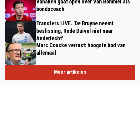
Vanaken gaat open over Van Bommel als
bondscoach
Transfers LIVE. 'De Bruyne neemt
beslissing, Rode Duivel niet naar
Anderlecht'
Marc Coucke verrast: hoogste bod van
allemaal
Meer artikelen