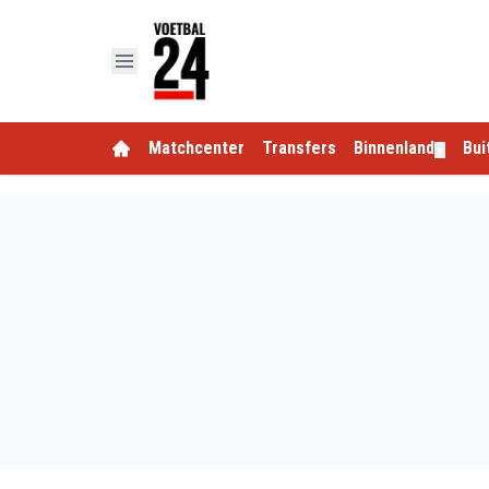
Matchcenter
Transfers
Binnenland
Bui
▼