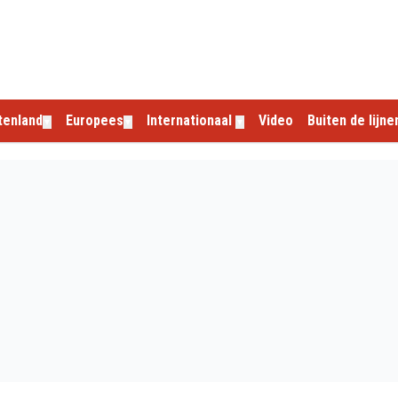
tenland
Europees
Internationaal
Video
Buiten de lijne
▼
▼
▼