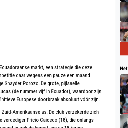
 Ecuadoraanse markt, een strategie die deze
Net
ompetitie daar wegens een pauze een maand
ige Snayder Porozo. De grote, pijlsnelle
 Aucas (de nummer vijf in Ecuador), waardoor zijn
finitieve Europese doorbraak absoluut vóór zijn.
we Zuid-Amerikaanse as. De club verzekerde zich
le verdediger Fricio Caicedo (18), die onlangs
rnaast is ook de komst van de 18-jarige