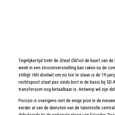
Tegelijkertijd trekt de
Great Old
vol de kaart van de
week in een stroomversnelling kan raken nu de c
stilligt. Hét doelwit om nú toe te slaan is de 19-jar
rechtspoot staat pas sinds kort in de basis bij SD
transfersom nog betaalbaar is. Antwerp wil zijn de
Porozo is overigens niet de enige pion in de nieu
eerder al van de diensten van de talentvolle centra
debuteerde bij de nationale ploeg van Ecuador. Daa