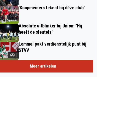
'Koopmeiners tekent bij déze club'
Absolute uitblinker bij Union: "Hij
heeft de sleutels"
Lommel pakt verdienstelijk punt bij
STVV
Meer artikelen