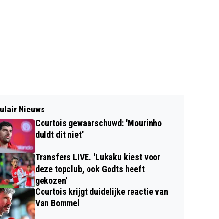
ulair Nieuws
Courtois gewaarschuwd: 'Mourinho
duldt dit niet'
Transfers LIVE. 'Lukaku kiest voor
deze topclub, ook Godts heeft
gekozen'
Courtois krijgt duidelijke reactie van
Van Bommel