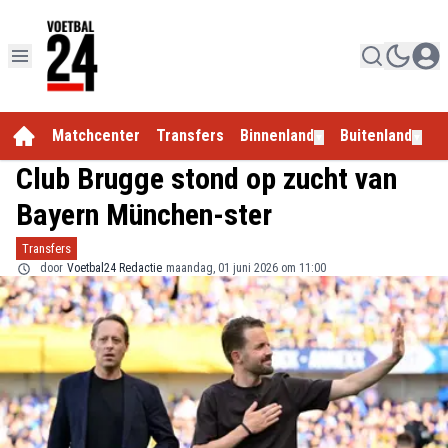
Matchcenter
Transfers
Binnenland
Buitenland
E
▼
▼
Club Brugge stond op zucht van
Bayern München-ster
Transfers
door
Voetbal24 Redactie
maandag, 01 juni 2026 om 11:00