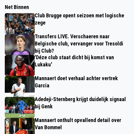
Net Binnen
Club Brugge opent seizoen met logische
zege
Transfers LIVE. Verschaeren naar
Belgische club, vervanger voor Tresoldi
bij Club?
'Déze club staat dicht bij komst van
Lukaku'
Mannaert doet verhaal achter vertrek
Garcia
Adedeji-Sternberg krijgt duidelijk signaal
bij Genk
Mannaert onthult opvallend detail over
Van Bommel