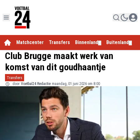
Matchcenter
Transfers
Binnenland
Buitenland
E
▼
▼
Club Brugge maakt werk van
komst van dit goudhaantje
Transfers
door
Voetbal24 Redactie
maandag, 01 juni 2026 om 8:00