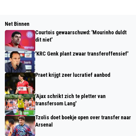
Net Binnen
Courtois gewaarschuwd: 'Mourinho duldt
dit niet'
'KRC Genk plant zwaar transferoffensief'
Praet krijgt zeer lucratief aanbod
'Ajax schrikt zich te pletter van
transfersom Lang'
Tzolis doet boekje open over transfer naar
Arsenal