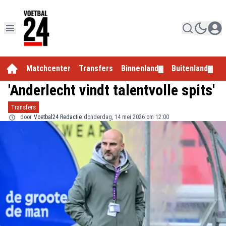
Matchcenter
Transfers
Binnenland
Buitenland
E
▼
▼
'Anderlecht vindt talentvolle spits'
Transfers
door
Voetbal24 Redactie
donderdag, 14 mei 2026 om 12:00