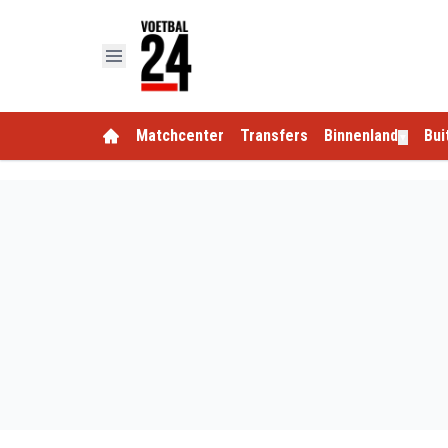
Matchcenter
Transfers
Binnenland
Bui
▼