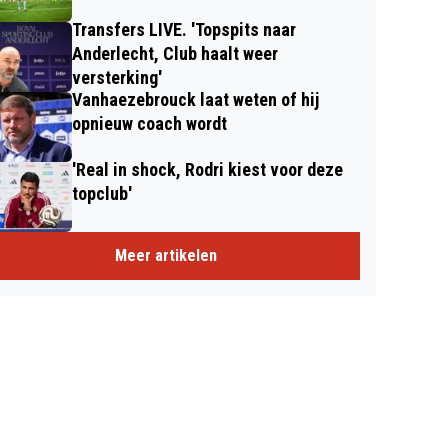
Transfers LIVE. 'Topspits naar
Anderlecht, Club haalt weer
versterking'
Vanhaezebrouck laat weten of hij
opnieuw coach wordt
'Real in shock, Rodri kiest voor deze
topclub'
Meer artikelen