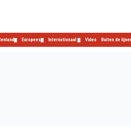
tenland
Europees
Internationaal
Video
Buiten de lijne
▼
▼
▼