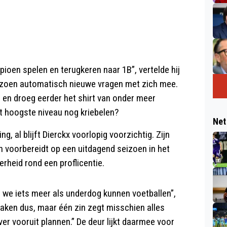
ioen spelen en terugkeren naar 1B”, vertelde hij
eizoen automatisch nieuwe vragen met zich mee.
e en droeg eerder het shirt van onder meer
t hoogste niveau nog kriebelen?
Net
, al blijft Dierckx voorlopig voorzichtig. Zijn
ch voorbereidt op een uitdagend seizoen in het
rheid rond een proflicentie.
len we iets meer als underdog kunnen voetballen”,
praken dus, maar één zin zegt misschien alles
ver vooruit plannen.” De deur lijkt daarmee voor