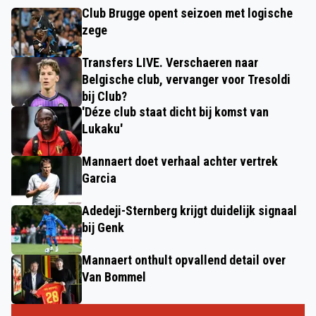
Club Brugge opent seizoen met logische
zege
Transfers LIVE. Verschaeren naar
Belgische club, vervanger voor Tresoldi
bij Club?
'Déze club staat dicht bij komst van
Lukaku'
Mannaert doet verhaal achter vertrek
Garcia
Adedeji-Sternberg krijgt duidelijk signaal
bij Genk
Mannaert onthult opvallend detail over
Van Bommel