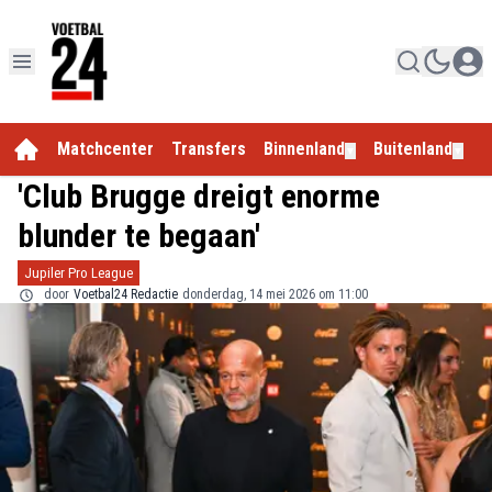
Matchcenter
Transfers
Binnenland
Buitenland
E
▼
▼
'Club Brugge dreigt enorme
blunder te begaan'
Jupiler Pro League
door
Voetbal24 Redactie
donderdag, 14 mei 2026 om 11:00