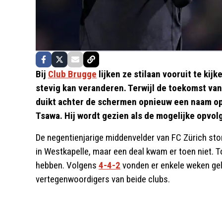
Bij
Club Brugge
lijken ze stilaan vooruit te ki
stevig kan veranderen. Terwijl de toekomst van
duikt achter de schermen opnieuw een naam op 
Tsawa. Hij wordt gezien als de mogelijke opvol
De negentienjarige middenvelder van FC Zürich ston
in Westkapelle, maar een deal kwam er toen niet. To
hebben. Volgens
4-4-2
vonden er enkele weken ge
vertegenwoordigers van beide clubs.