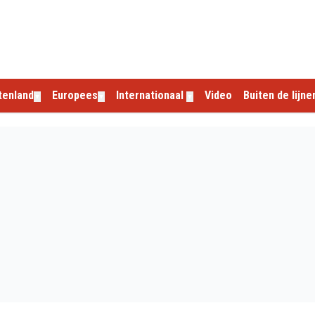
tenland
Europees
Internationaal
Video
Buiten de lijne
▼
▼
▼