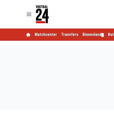
Matchcenter
Transfers
Binnenland
Bui
▼