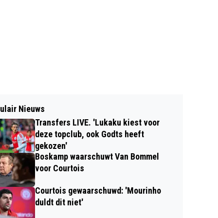
ulair Nieuws
Transfers LIVE. 'Lukaku kiest voor
deze topclub, ook Godts heeft
gekozen'
Boskamp waarschuwt Van Bommel
voor Courtois
Courtois gewaarschuwd: 'Mourinho
duldt dit niet'