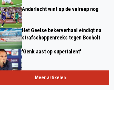
Anderlecht wint op de valreep nog
Het Geelse bekerverhaal eindigt na
strafschoppenreeks tegen Bocholt
'Genk aast op supertalent'
Meer artikelen