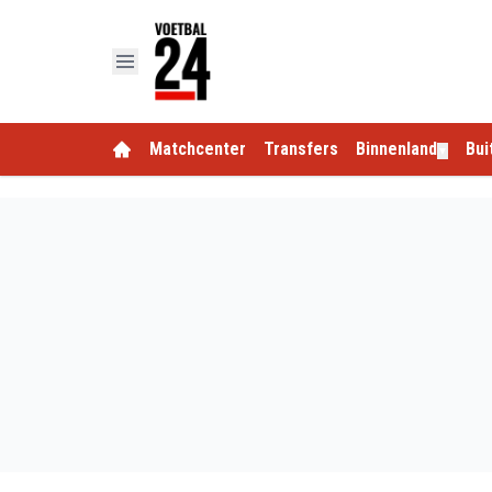
Matchcenter
Transfers
Binnenland
Bui
▼