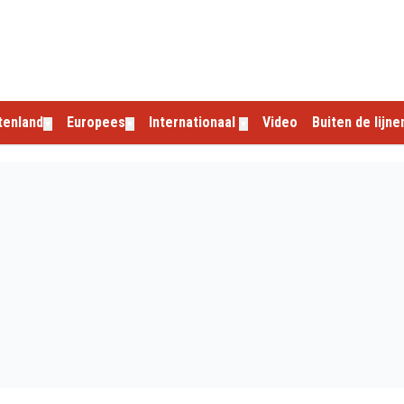
tenland
Europees
Internationaal
Video
Buiten de lijne
▼
▼
▼