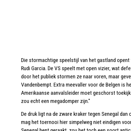
Die stormachtige speelstijl van het gastland opent t
Rudi Garcia. De VS speelt met open vizier, wat de
door het publiek stormen ze naar voren, maar geve
Vandenbempt. Extra meevaller voor de Belgen is he
Amerikaanse aanvalsleider moet geschorst toekijk
zou echt een megadomper zijn."
De druk ligt na de zware kraker tegen Senegal dan o
mag het toernooi hier simpelweg niet eindigen voor
Senegal bent geraakt, zou het toch een soort antic