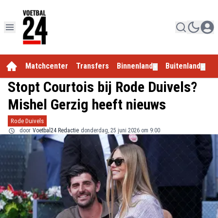
Matchcenter
Transfers
Binnenland
Buitenland
E
▼
▼
Stopt Courtois bij Rode Duivels?
Mishel Gerzig heeft nieuws
Rode Duivels
door
Voetbal24 Redactie
donderdag, 25 juni 2026 om 9:00