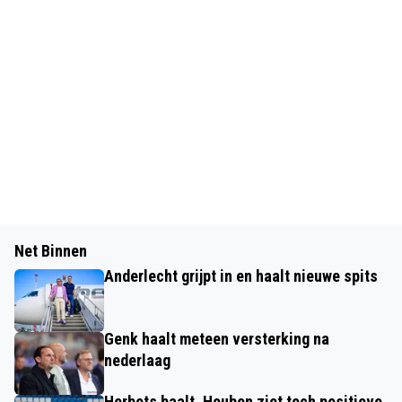
Net Binnen
Anderlecht grijpt in en haalt nieuwe spits
Genk haalt meteen versterking na
nederlaag
Herbots baalt, Houben ziet toch positieve