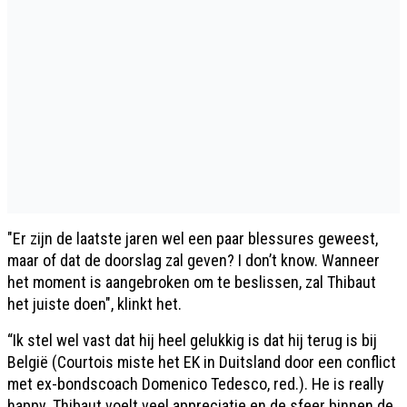
"Er zijn de laatste jaren wel een paar blessures geweest,
maar of dat de doorslag zal geven? I don’t know. Wanneer
het moment is aangebroken om te beslissen, zal Thibaut
het juiste doen", klinkt het.
“Ik stel wel vast dat hij heel gelukkig is dat hij terug is bij
België (Courtois miste het EK in Duitsland door een conflict
met ex-bondscoach Domenico Tedesco, red.). He is really
happy. Thibaut voelt veel appreciatie en de sfeer binnen de