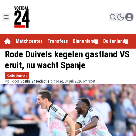
Matchcenter
Transfers
Binnenland
Buitenland
E
▼
▼
Rode Duivels kegelen gastland VS
eruit, nu wacht Spanje
Rode Duivels
door
Voetbal24 Redactie
dinsdag, 07 juli 2026 om 3:58