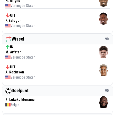
H. Wright
Verenigde Staten
UIT
F. Balogun
Verenigde Staten
Wissel
90
’
IN
M. Arfsten
Verenigde Staten
UIT
A. Robinson
Verenigde Staten
Doelpunt
90
’
R. Lukaku Menama
België