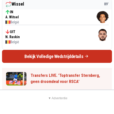
Wissel
89
’
IN
A. Witsel
België
UIT
N. Raskin
België
Bekijk Volledige Wedstrijddetails
Transfers LIVE. 'Toptransfer Sternberg,
geen droomdeal voor RSCA'
▼ Advertentie