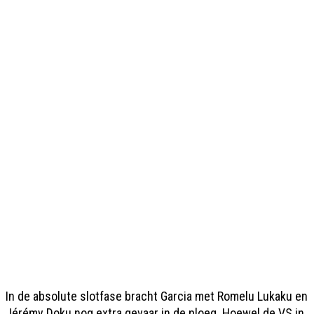
In de absolute slotfase bracht Garcia met Romelu Lukaku en
Jérémy Doku nog extra gevaar in de ploeg. Hoewel de VS in