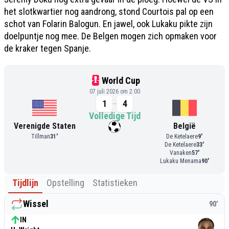
het slotkwartier nog aandrong, stond Courtois pal op een
schot van Folarin Balogun. En jawel, ook Lukaku pikte zijn
doelpuntje nog mee. De Belgen mogen zich opmaken voor
de kraker tegen Spanje.
World Cup
07 juli 2026 om 2:00
1
4
Volledige Tijd
Verenigde Staten
België
Tillman
31
'
De Ketelaere
9
'
De Ketelaere
33
'
Vanaken
57
'
Lukaku Menama
90
'
Tijdlijn
Opstelling
Statistieken
Wissel
90
’
IN