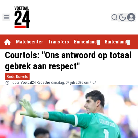
Matchcenter
Transfers
Binnenland
Buitenland
E
▼
▼
Courtois: "Ons antwoord op totaal
gebrek aan respect"
Rode Duivels
door
Voetbal24 Redactie
dinsdag, 07 juli 2026 om 4:07