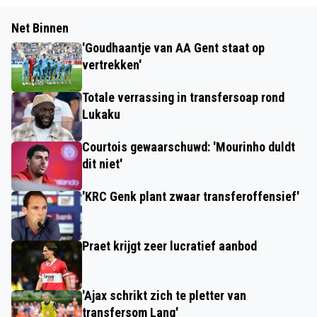
Net Binnen
'Goudhaantje van AA Gent staat op
vertrekken'
Totale verrassing in transfersoap rond
Lukaku
Courtois gewaarschuwd: 'Mourinho duldt
dit niet'
'KRC Genk plant zwaar transferoffensief'
Praet krijgt zeer lucratief aanbod
'Ajax schrikt zich te pletter van
transfersom Lang'